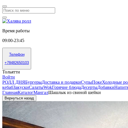
Время работы
09:00-23:45
Телефон
+78482650103
Тольятти
Войти
РОЛЛ ДНЯ
Бургеры
Доставка и подарки
Супы
Поке
Холодные р
кебаб
Закуски
Салаты
Wok
Горячие блюда
Десерты
Добавки
Напит
Главная
Каталог
Мангал
Шашлык из свиной шейки
Вернуться назад