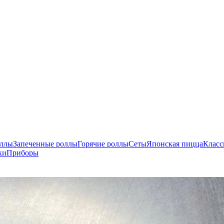
оллы
Запеченные роллы
Горячие роллы
Сеты
Японская пицца
Класс
ки
Приборы