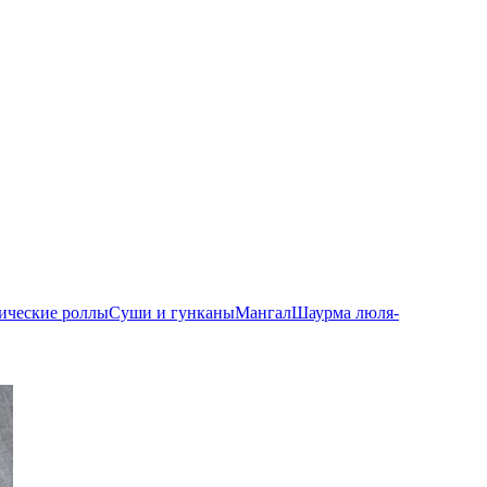
ические роллы
Суши и гунканы
Мангал
Шаурма люля-